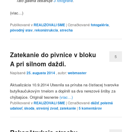
Táto galéria obsahuje
3 fotografie
.
(viac…)
Publikované v
REALIZOVALI SME
|
Označkované
fotogaléria
,
pôvodný stav
,
rekonštrukcia
,
strecha
Zatekanie do pivnice v bloku
5
A pri silnom daždi.
Napísané
25. augusta 2014
, autor:
webmaster
Aktualizácia 10.9.2014 Utesnila sa príruba na čistiacej tvarovke
butylkaučukovým tmelom a doplnili sa dva nerezové šróby za
chýbajúce. Originál tesnenie
(viac…)
Publikované v
REALIZOVALI SME
|
Označkované
dážď
,
poistná
udalosť
,
škoda
,
strešný zvod
,
zatekanie
|
5
komentárov