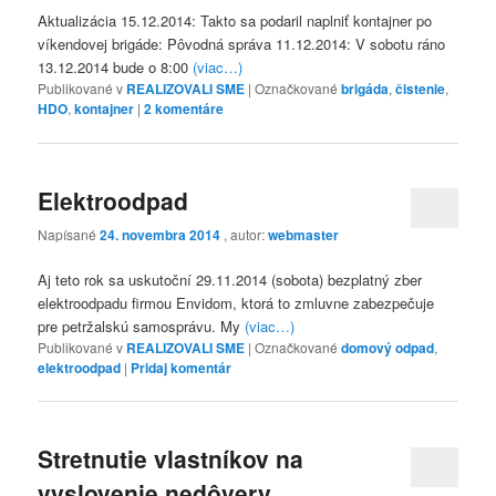
Aktualizácia 15.12.2014: Takto sa podaril naplniť kontajner po
víkendovej brigáde: Pôvodná správa 11.12.2014: V sobotu ráno
13.12.2014 bude o 8:00
(viac…)
Publikované v
REALIZOVALI SME
|
Označkované
brigáda
,
čistenie
,
HDO
,
kontajner
|
2
komentáre
Elektroodpad
Napísané
24. novembra 2014
, autor:
webmaster
Aj teto rok sa uskutoční 29.11.2014 (sobota) bezplatný zber
elektroodpadu firmou Envidom, ktorá to zmluvne zabezpečuje
pre petržalskú samosprávu. My
(viac…)
Publikované v
REALIZOVALI SME
|
Označkované
domový odpad
,
elektroodpad
|
Pridaj komentár
Stretnutie vlastníkov na
vyslovenie nedôvery