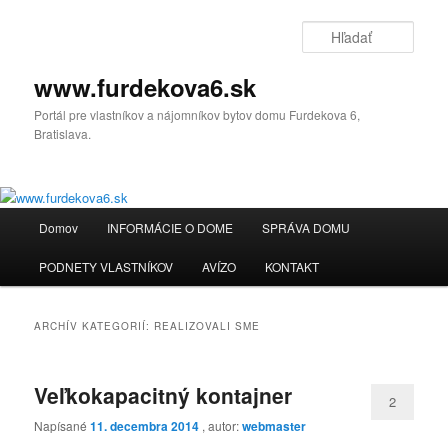
Preskočiť
Preskočiť
na
na
Hľada
primárny
sekundárny
obsah
obsah
www.furdekova6.sk
Portál pre vlastníkov a nájomníkov bytov domu Furdekova 6,
Bratislava.
Hlavné
Domov
INFORMÁCIE O DOME
SPRÁVA DOMU
menu
PODNETY VLASTNÍKOV
AVÍZO
KONTAKT
ARCHÍV KATEGORIÍ:
REALIZOVALI SME
Veľkokapacitný kontajner
2
Napísané
11. decembra 2014
, autor:
webmaster