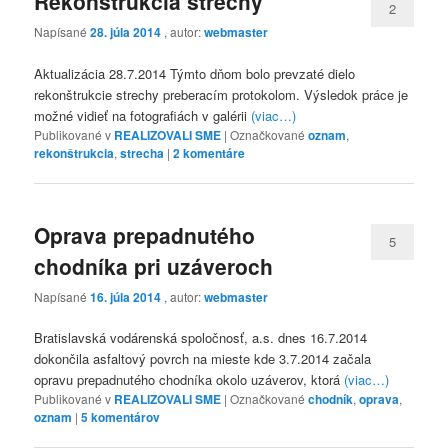
Rekonštrukcia strechy
2
Napísané
28. júla 2014
, autor:
webmaster
Aktualizácia 28.7.2014 Týmto dňom bolo prevzaté dielo
rekonštrukcie strechy preberacím protokolom. Výsledok práce je
možné vidieť na fotografiách v galérii
(viac…)
Publikované v
REALIZOVALI SME
|
Označkované
oznam
,
rekonštrukcia
,
strecha
|
2
komentáre
Oprava prepadnutého
5
chodníka pri uzáveroch
Napísané
16. júla 2014
, autor:
webmaster
Bratislavská vodárenská spoločnosť, a.s. dnes 16.7.2014
dokončila asfaltový povrch na mieste kde 3.7.2014 začala
opravu prepadnutého chodníka okolo uzáverov, ktorá
(viac…)
Publikované v
REALIZOVALI SME
|
Označkované
chodník
,
oprava
,
oznam
|
5
komentárov