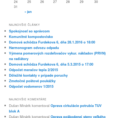
24
25
26
27
28
29
30
31
« jan
NAJNOVŠIE ČLÁNKY
Spokojnosť so správcom
Komunitné kompostovisko
Domová schôdza Furdekova 6, dňa 28.1.2016 o 18:00
Harmonogram odvozu odpadu
Výmena pomerových rozdeľovačov vykur. nákladov (PRVN)
na radiátory
Domová schôdza Furdekova 6, dňa 5.3.2015 o 17:00
Odpočet meračov tepla 2/2015
Dôležité kontakty v prípade poruchy
Zmetočné poštové poukážky
Odpočet vodomerov 1/2015
NAJNOVŠIE KOMENTÁRE
Dušan Minárik
komentoval
Oprava cirkulácie potrubia TUV
blok A
Dušan Minárik
komentoval
Oprava poškodenej steny veľkého