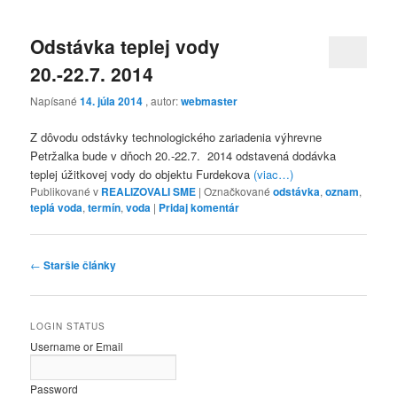
Odstávka teplej vody
20.-22.7. 2014
Napísané
14. júla 2014
, autor:
webmaster
Z dôvodu odstávky technologického zariadenia výhrevne
Petržalka bude v dňoch 20.-22.7. 2014 odstavená dodávka
teplej úžitkovej vody do objektu Furdekova
(viac…)
Publikované v
REALIZOVALI SME
|
Označkované
odstávka
,
oznam
,
teplá voda
,
termín
,
voda
|
Pridaj komentár
Navigácia
←
Staršie články
článkami
LOGIN STATUS
Username or Email
Password