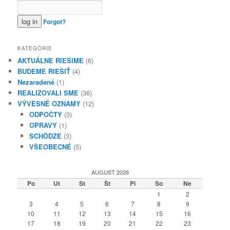
Forgot?
KATEGÓRIE
AKTUÁLNE RIEŠIME
(6)
BUDEME RIEŠIŤ
(4)
Nezaradené
(1)
REALIZOVALI SME
(36)
VÝVESNÉ OZNAMY
(12)
ODPOČTY
(3)
OPRAVY
(1)
SCHÔDZE
(3)
VŠEOBECNÉ
(5)
AUGUST 2026
Po
Ut
St
Št
Pi
So
Ne
1
2
3
4
5
6
7
8
9
10
11
12
13
14
15
16
17
18
19
20
21
22
23