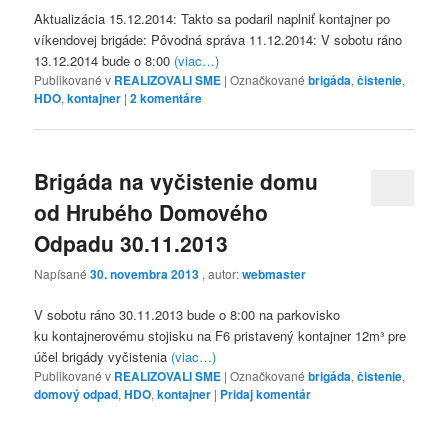
Aktualizácia 15.12.2014: Takto sa podaril naplniť kontajner po
víkendovej brigáde: Pôvodná správa 11.12.2014: V sobotu ráno
13.12.2014 bude o 8:00
(viac…)
Publikované v
REALIZOVALI SME
|
Označkované
brigáda
,
čistenie
,
HDO
,
kontajner
|
2
komentáre
Brigáda na vyčistenie domu
od Hrubého Domového
Odpadu 30.11.2013
Napísané
30. novembra 2013
, autor:
webmaster
V sobotu ráno 30.11.2013 bude o 8:00 na parkovisko
ku kontajnerovému stojisku na F6 pristavený kontajner 12m³ pre
účel brigády vyčistenia
(viac…)
Publikované v
REALIZOVALI SME
|
Označkované
brigáda
,
čistenie
,
domový odpad
,
HDO
,
kontajner
|
Pridaj komentár