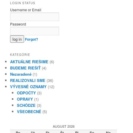
LOGIN STATUS
Username or Email
Password
Forgot?
KATEGÓRIE
AKTUÁLNE RIEŠIME
(6)
BUDEME RIEŠIŤ
(4)
Nezaradené
(1)
REALIZOVALI SME
(36)
VÝVESNÉ OZNAMY
(12)
ODPOČTY
(3)
OPRAVY
(1)
SCHÔDZE
(3)
VŠEOBECNÉ
(5)
AUGUST 2026
Po
Ut
St
Št
Pi
So
Ne