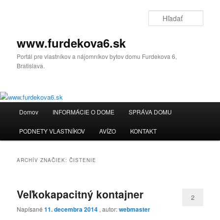
Preskočiť
Preskočiť
na
na
Hľada
primárny
sekundárny
obsah
obsah
www.furdekova6.sk
Portál pre vlastníkov a nájomníkov bytov domu Furdekova 6,
Bratislava.
Hlavné
Domov
INFORMÁCIE O DOME
SPRÁVA DOMU
menu
PODNETY VLASTNÍKOV
AVÍZO
KONTAKT
ARCHÍV ZNAČIEK:
ČISTENIE
Veľkokapacitný kontajner
2
Napísané
11. decembra 2014
, autor:
webmaster