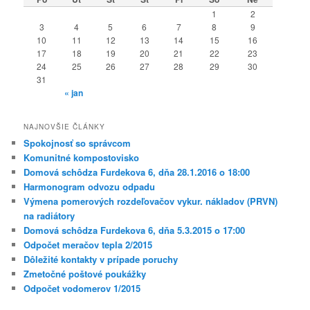
1
2
3
4
5
6
7
8
9
10
11
12
13
14
15
16
17
18
19
20
21
22
23
24
25
26
27
28
29
30
31
« jan
NAJNOVŠIE ČLÁNKY
Spokojnosť so správcom
Komunitné kompostovisko
Domová schôdza Furdekova 6, dňa 28.1.2016 o 18:00
Harmonogram odvozu odpadu
Výmena pomerových rozdeľovačov vykur. nákladov (PRVN)
na radiátory
Domová schôdza Furdekova 6, dňa 5.3.2015 o 17:00
Odpočet meračov tepla 2/2015
Dôležité kontakty v prípade poruchy
Zmetočné poštové poukážky
Odpočet vodomerov 1/2015