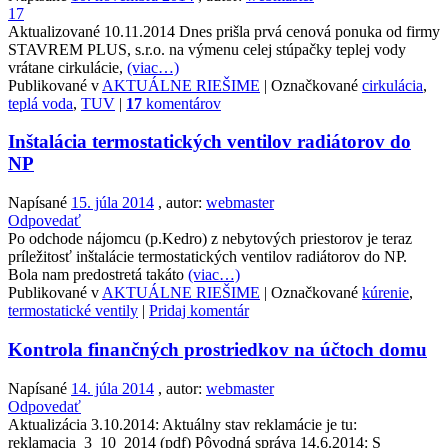
17
Aktualizované 10.11.2014 Dnes prišla prvá cenová ponuka od firmy
STAVREM PLUS, s.r.o. na výmenu celej stúpačky teplej vody
vrátane cirkulácie,
(viac…)
Publikované v
AKTUÁLNE RIEŠIME
|
Označkované
cirkulácia
,
teplá voda
,
TUV
|
17
komentárov
Inštalácia termostatických ventilov radiátorov do
NP
Napísané
15. júla 2014
, autor:
webmaster
Odpovedať
Po odchode nájomcu (p.Kedro) z nebytových priestorov je teraz
príležitosť inštalácie termostatických ventilov radiátorov do NP.
Bola nam predostretá takáto
(viac…)
Publikované v
AKTUÁLNE RIEŠIME
|
Označkované
kúrenie
,
termostatické ventily
|
Pridaj komentár
Kontrola finančných prostriedkov na účtoch domu
Napísané
14. júla 2014
, autor:
webmaster
Odpovedať
Aktualizácia 3.10.2014: Aktuálny stav reklamácie je tu:
reklamacia_3_10_2014 (pdf) Pôvodná správa 14.6.2014: S