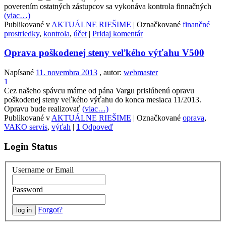
poverením ostatných zástupcov sa vykonáva kontrola finnačných
(viac…)
Publikované v
AKTUÁLNE RIEŠIME
|
Označkované
finančné
prostriedky
,
kontrola
,
účet
|
Pridaj komentár
Oprava poškodenej steny veľkého výťahu V500
Napísané
11. novembra 2013
, autor:
webmaster
1
Cez našeho spávcu máme od pána Vargu prislúbenú opravu
poškodenej steny veľkého výťahu do konca mesiaca 11/2013.
Opravu bude realizovať
(viac…)
Publikované v
AKTUÁLNE RIEŠIME
|
Označkované
oprava
,
VAKO servis
,
výťah
|
1
Odpoveď
Login Status
Username or Email
Password
Forgot?