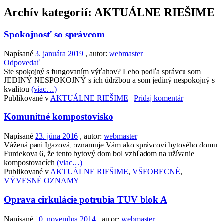
Archív kategorií:
AKTUÁLNE RIEŠIME
Spokojnosť so správcom
Napísané
3. januára 2019
, autor:
webmaster
Odpovedať
Ste spokojný s fungovaním výťahov? Lebo podľa správcu som
JEDINÝ NESPOKOJNÝ s ich údržbou a som jediný nespokojný s
kvalitou
(viac…)
Publikované v
AKTUÁLNE RIEŠIME
|
Pridaj komentár
Komunitné kompostovisko
Napísané
23. júna 2016
, autor:
webmaster
Vážená pani Igazová, oznamuje Vám ako správcovi bytového domu
Furdekova 6, že tento bytový dom bol vzhľadom na užívanie
kompostovacích
(viac…)
Publikované v
AKTUÁLNE RIEŠIME
,
VŠEOBECNÉ
,
VÝVESNÉ OZNAMY
Oprava cirkulácie potrubia TUV blok A
Napísané
10. novembra 2014
, autor:
webmaster