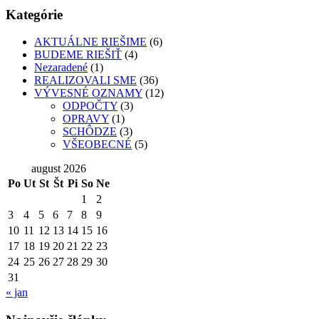
Kategórie
AKTUÁLNE RIEŠIME
(6)
BUDEME RIEŠIŤ
(4)
Nezaradené
(1)
REALIZOVALI SME
(36)
VÝVESNÉ OZNAMY
(12)
ODPOČTY
(3)
OPRAVY
(1)
SCHÔDZE
(3)
VŠEOBECNÉ
(5)
august 2026
Po
Ut
St
Št
Pi
So
Ne
1
2
3
4
5
6
7
8
9
10
11
12
13
14
15
16
17
18
19
20
21
22
23
24
25
26
27
28
29
30
31
« jan