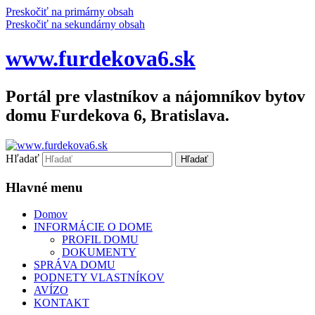
Preskočiť na primárny obsah
Preskočiť na sekundárny obsah
www.furdekova6.sk
Portál pre vlastníkov a nájomníkov bytov
domu Furdekova 6, Bratislava.
Hľadať
Hlavné menu
Domov
INFORMÁCIE O DOME
PROFIL DOMU
DOKUMENTY
SPRÁVA DOMU
PODNETY VLASTNÍKOV
AVÍZO
KONTAKT