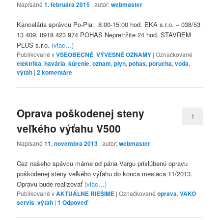
Napísané
1. februára 2015
, autor:
webmaster
Kancelária správcu Po-Pia: 8:00-15:00 hod. EKA s.r.o. – 038/53
13 409, 0918 423 974 POHAS Nepretržite 24 hod. STAVREM
PLUS s.r.o.
(viac…)
Publikované v
VŠEOBECNÉ
,
VÝVESNÉ OZNAMY
|
Označkované
elektrika
,
havária
,
kúrenie
,
oznam
,
plyn
,
pohas
,
porucha
,
voda
,
výťah
|
2
komentáre
Oprava poškodenej steny
1
veľkého výťahu V500
Napísané
11. novembra 2013
, autor:
webmaster
Cez našeho spávcu máme od pána Vargu prislúbenú opravu
poškodenej steny veľkého výťahu do konca mesiaca 11/2013.
Opravu bude realizovať
(viac…)
Publikované v
AKTUÁLNE RIEŠIME
|
Označkované
oprava
,
VAKO
servis
,
výťah
|
1
Odpoveď