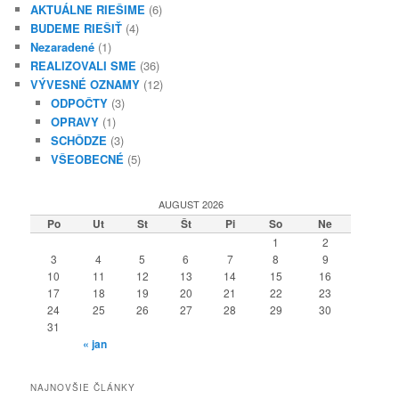
AKTUÁLNE RIEŠIME
(6)
BUDEME RIEŠIŤ
(4)
Nezaradené
(1)
REALIZOVALI SME
(36)
VÝVESNÉ OZNAMY
(12)
ODPOČTY
(3)
OPRAVY
(1)
SCHÔDZE
(3)
VŠEOBECNÉ
(5)
AUGUST 2026
Po
Ut
St
Št
Pi
So
Ne
1
2
3
4
5
6
7
8
9
10
11
12
13
14
15
16
17
18
19
20
21
22
23
24
25
26
27
28
29
30
31
« jan
NAJNOVŠIE ČLÁNKY