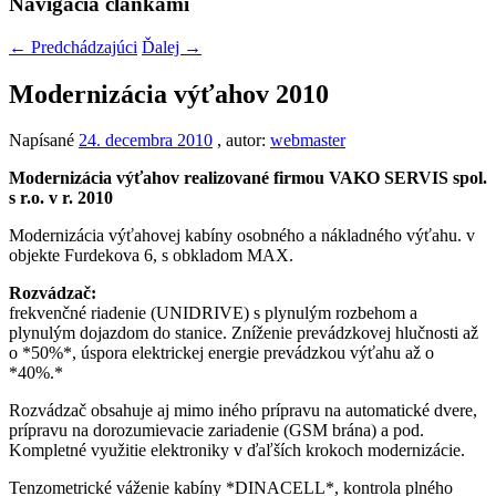
Navigácia článkami
←
Predchádzajúci
Ďalej
→
Modernizácia výťahov 2010
Napísané
24. decembra 2010
, autor:
webmaster
Modernizácia výťahov realizované firmou VAKO SERVIS spol.
s r.o. v r. 2010
Modernizácia výťahovej kabíny osobného a nákladného výťahu. v
objekte Furdekova 6, s obkladom MAX.
Rozvádzač:
frekvenčné riadenie (UNIDRIVE) s plynulým rozbehom a
plynulým dojazdom do stanice. Zníženie prevádzkovej hlučnosti až
o *50%*, úspora elektrickej energie prevádzkou výťahu až o
*40%.*
Rozvádzač obsahuje aj mimo iného prípravu na automatické dvere,
prípravu na dorozumievacie zariadenie (GSM brána) a pod.
Kompletné využitie elektroniky v ďaľších krokoch modernizácie.
Tenzometrické váženie kabíny *DINACELL*, kontrola plného