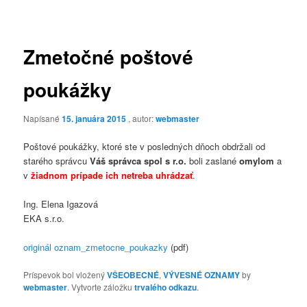
článkami
Zmetočné poštové
poukážky
Napísané
15. januára 2015
, autor:
webmaster
Poštové poukážky, ktoré ste v posledných dňoch obdržali od
starého správcu
Váš správca spol s r.o.
boli zaslané
omylom
a
v
žiadnom prípade ich netreba uhrádzať
.
Ing. Elena Igazová
EKA s.r.o.
originál oznam_zmetocne_poukazky
(pdf)
Príspevok bol vložený
VŠEOBECNÉ
,
VÝVESNÉ OZNAMY
by
webmaster
. Vytvorte záložku
trvalého odkazu
.