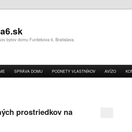
a6.sk
íkov bytov domu Furdekova 6, Bratislava.
OME
SPRÁVA DOMU
PODNETY VLASTNÍKOV
AVÍZO
KO
ných prostriedkov na