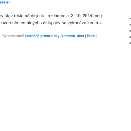
aster
lny stav reklamácie je tu: reklamacia_3_10_2014 (pdf)
poverením ostatných zástupcov sa vykonáva kontrola
|
Označkované
finančné prostriedky
,
kontrola
,
účet
|
Pridaj