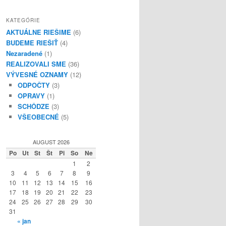
KATEGÓRIE
AKTUÁLNE RIEŠIME
(6)
BUDEME RIEŠIŤ
(4)
Nezaradené
(1)
REALIZOVALI SME
(36)
VÝVESNÉ OZNAMY
(12)
ODPOČTY
(3)
OPRAVY
(1)
SCHÔDZE
(3)
VŠEOBECNÉ
(5)
AUGUST 2026
Po
Ut
St
Št
Pi
So
Ne
1
2
3
4
5
6
7
8
9
10
11
12
13
14
15
16
17
18
19
20
21
22
23
24
25
26
27
28
29
30
31
« jan