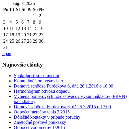
august 2026
Po
Ut
St
Št
Pi
So
Ne
1
2
3
4
5
6
7
8
9
10
11
12
13
14
15
16
17
18
19
20
21
22
23
24
25
26
27
28
29
30
31
« jan
Najnovšie články
Spokojnosť so správcom
Komunitné kompostovisko
Domová schôdza Furdekova 6, dňa 28.1.2016 o 18:00
Harmonogram odvozu odpadu
Výmena pomerových rozdeľovačov vykur. nákladov (PRVN)
na radiátory
Domová schôdza Furdekova 6, dňa 5.3.2015 o 17:00
Odpočet meračov tepla 2/2015
Dôležité kontakty v prípade poruchy
Zmetočné poštové poukážky
Odpočet vodomerov 1/2015