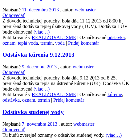
Napísané
11. decembra 2013
, autor:
webmaster
Odpovedať
Z dôvodu technickej poruchy, bola dňa 11.12.2013 od 8:00 h,
prerušená dodávka teplej úžitkovej vody (TÚV). Dodávka TÚV
bude obnovená
(viac…)
Publikované v
REALIZOVALI SME
|
Označkované
odstávka
,
oznam
,
teplá voda
,
termín
,
voda
|
Pridaj komentár
Odstávka kúrenia 9.12.2013
Napísané
9. decembra 2013
, autor:
webmaster
Odpovedať
Z dôvodu technickej poruchy, bola dňa 9.12.2013 od 8:25,
prerušená dodávka tepla na ústredné kúrenie (ÚK). Dodávka ÚK
bude obnovená
(viac…)
Publikované v
REALIZOVALI SME
|
Označkované
kúrenie
,
odstávka
,
oznam
,
termín
|
Pridaj komentár
Odstávka studenej vody
Napísané
7. novembra 2013
, autor:
webmaster
Odpovedať
Tu budú zverejné oznamy o odstávke studenej vody.
(viac…)