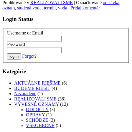
Publikované v
REALIZOVALI SME
|
Označkované
odstávka
,
oznam
,
studená voda
,
termín
,
voda
|
Pridaj komentár
Login Status
Username or Email
Password
Forgot?
Kategórie
AKTUÁLNE RIEŠIME
(6)
BUDEME RIEŠIŤ
(4)
Nezaradené
(1)
REALIZOVALI SME
(36)
VÝVESNÉ OZNAMY
(12)
ODPOČTY
(3)
OPRAVY
(1)
SCHÔDZE
(3)
VŠEOBECNÉ
(5)