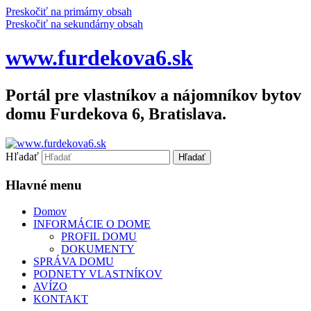
Preskočiť na primárny obsah
Preskočiť na sekundárny obsah
www.furdekova6.sk
Portál pre vlastníkov a nájomníkov bytov
domu Furdekova 6, Bratislava.
Hľadať
Hlavné menu
Domov
INFORMÁCIE O DOME
PROFIL DOMU
DOKUMENTY
SPRÁVA DOMU
PODNETY VLASTNÍKOV
AVÍZO
KONTAKT