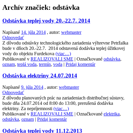
Archív značiek:
odstávka
Odstávka teplej vody 20.-22.7. 2014
Napísané
14. júla 2014
, autor:
webmaster
Odpovedať
Z dôvodu odstávky technologického zariadenia výhrevne Petržalka
bude v dňoch 20.-22.7. 2014 odstavená dodávka teplej úžitkovej
vody do objektu Furdekova
(viac…)
Publikované v
REALIZOVALI SME
|
Označkované
odstávka
,
oznam
,
teplá voda
,
termín
,
voda
|
Pridaj komentár
Odstávka elektriny 24.07.2014
Napísané
9. júla 2014
, autor:
webmaster
Odpovedať
Z dôvodu planovaných prác na zariadeniach distribučnej sústavy,
bude dňa 24.07.2014 od 8:00 do 13:00, prerušená dodávka
elektriny. Za nepríjemnosti
(viac…)
Publikované v
REALIZOVALI SME
|
Označkované
elektrika
,
odstávka
,
oznam
|
Pridaj komentár
Odstávka teplej vody 11.12.2013