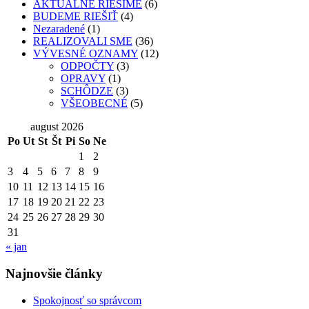
AKTUÁLNE RIEŠIME
(6)
BUDEME RIEŠIŤ
(4)
Nezaradené
(1)
REALIZOVALI SME
(36)
VÝVESNÉ OZNAMY
(12)
ODPOČTY
(3)
OPRAVY
(1)
SCHÔDZE
(3)
VŠEOBECNÉ
(5)
august 2026
Po
Ut
St
Št
Pi
So
Ne
1
2
3
4
5
6
7
8
9
10
11
12
13
14
15
16
17
18
19
20
21
22
23
24
25
26
27
28
29
30
31
« jan
Najnovšie články
Spokojnosť so správcom