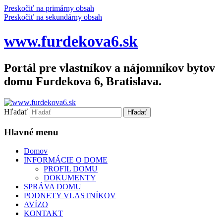
Preskočiť na primárny obsah
Preskočiť na sekundárny obsah
www.furdekova6.sk
Portál pre vlastníkov a nájomníkov bytov
domu Furdekova 6, Bratislava.
Hľadať
Hlavné menu
Domov
INFORMÁCIE O DOME
PROFIL DOMU
DOKUMENTY
SPRÁVA DOMU
PODNETY VLASTNÍKOV
AVÍZO
KONTAKT