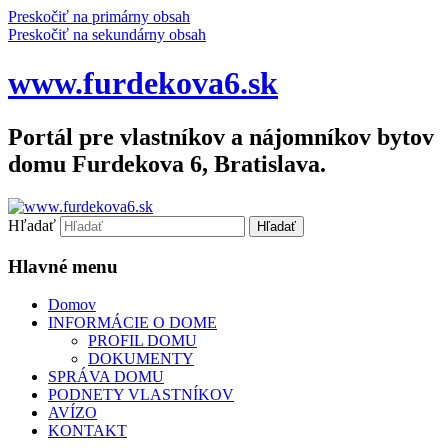
Preskočiť na primárny obsah
Preskočiť na sekundárny obsah
www.furdekova6.sk
Portál pre vlastníkov a nájomníkov bytov
domu Furdekova 6, Bratislava.
Hľadať
Hlavné menu
Domov
INFORMÁCIE O DOME
PROFIL DOMU
DOKUMENTY
SPRÁVA DOMU
PODNETY VLASTNÍKOV
AVÍZO
KONTAKT