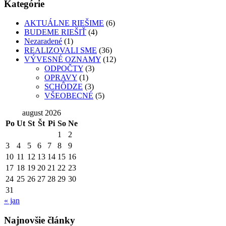
Kategórie
AKTUÁLNE RIEŠIME
(6)
BUDEME RIEŠIŤ
(4)
Nezaradené
(1)
REALIZOVALI SME
(36)
VÝVESNÉ OZNAMY
(12)
ODPOČTY
(3)
OPRAVY
(1)
SCHÔDZE
(3)
VŠEOBECNÉ
(5)
august 2026
Po
Ut
St
Št
Pi
So
Ne
1
2
3
4
5
6
7
8
9
10
11
12
13
14
15
16
17
18
19
20
21
22
23
24
25
26
27
28
29
30
31
« jan
Najnovšie články