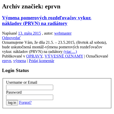
Archív značiek:
eprvn
Výmena pomerových rozdeľovačov vykur.
nákladov (PRVN) na radiátory
Napísané
13. mája 2015
, autor:
webmaster
Odpovedať
Oznamujeme Vám, že dňa 21.5. – 23.5.2015, (štvrtok až sobota),
bude uskutočnená montáž-výmena pomerových rozdeľovačov
vykur. nákladov (PRVN) na radiátory
(viac…)
Publikované v
OPRAVY
,
VÝVESNÉ OZNAMY
|
Označkované
eprvn
,
výmena
|
Pridaj komentár
Login Status
Username or Email
Password
Forgot?