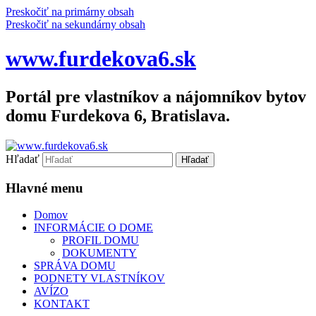
Preskočiť na primárny obsah
Preskočiť na sekundárny obsah
www.furdekova6.sk
Portál pre vlastníkov a nájomníkov bytov
domu Furdekova 6, Bratislava.
Hľadať
Hlavné menu
Domov
INFORMÁCIE O DOME
PROFIL DOMU
DOKUMENTY
SPRÁVA DOMU
PODNETY VLASTNÍKOV
AVÍZO
KONTAKT