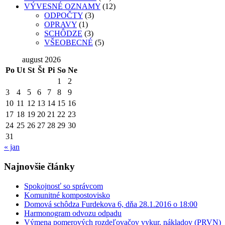
VÝVESNÉ OZNAMY
(12)
ODPOČTY
(3)
OPRAVY
(1)
SCHÔDZE
(3)
VŠEOBECNÉ
(5)
august 2026
Po
Ut
St
Št
Pi
So
Ne
1
2
3
4
5
6
7
8
9
10
11
12
13
14
15
16
17
18
19
20
21
22
23
24
25
26
27
28
29
30
31
« jan
Najnovšie články
Spokojnosť so správcom
Komunitné kompostovisko
Domová schôdza Furdekova 6, dňa 28.1.2016 o 18:00
Harmonogram odvozu odpadu
Výmena pomerových rozdeľovačov vykur. nákladov (PRVN)