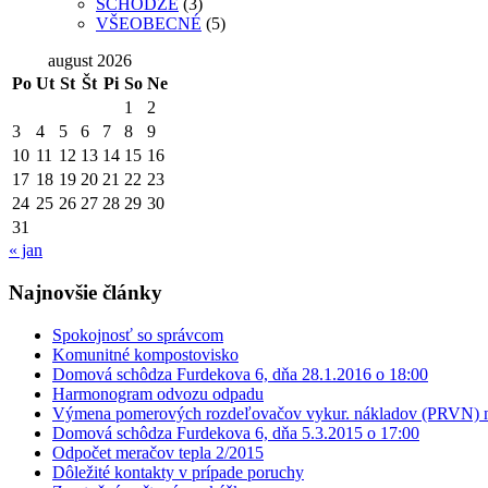
SCHÔDZE
(3)
VŠEOBECNÉ
(5)
august 2026
Po
Ut
St
Št
Pi
So
Ne
1
2
3
4
5
6
7
8
9
10
11
12
13
14
15
16
17
18
19
20
21
22
23
24
25
26
27
28
29
30
31
« jan
Najnovšie články
Spokojnosť so správcom
Komunitné kompostovisko
Domová schôdza Furdekova 6, dňa 28.1.2016 o 18:00
Harmonogram odvozu odpadu
Výmena pomerových rozdeľovačov vykur. nákladov (PRVN) na
Domová schôdza Furdekova 6, dňa 5.3.2015 o 17:00
Odpočet meračov tepla 2/2015
Dôležité kontakty v prípade poruchy