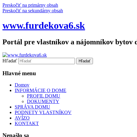
Preskočiť na primárny obsah
Preskočiť na sekundárny obsah
www.furdekova6.sk
Portál pre vlastníkov a nájomníkov bytov 
Hľadať
Hlavné menu
Domov
INFORMÁCIE O DOME
PROFIL DOMU
DOKUMENTY
SPRÁVA DOMU
PODNETY VLASTNÍKOV
AVÍZO
KONTAKT
Nenašlo sa