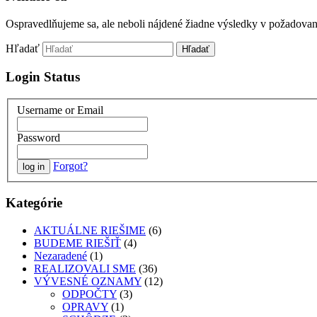
Ospravedlňujeme sa, ale neboli nájdené žiadne výsledky v požadova
Hľadať
Login Status
Username or Email
Password
Forgot?
Kategórie
AKTUÁLNE RIEŠIME
(6)
BUDEME RIEŠIŤ
(4)
Nezaradené
(1)
REALIZOVALI SME
(36)
VÝVESNÉ OZNAMY
(12)
ODPOČTY
(3)
OPRAVY
(1)