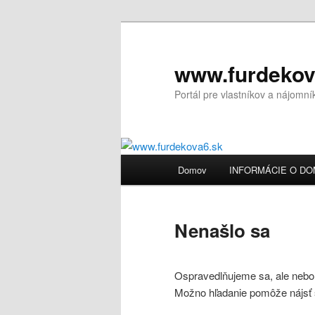
Preskočiť
Preskočiť
na
na
primárny
sekundárny
www.furdekov
obsah
obsah
Portál pre vlastníkov a nájomn
Hlavné
Domov
INFORMÁCIE O D
menu
Nenašlo sa
Ospravedlňujeme sa, ale nebo
Možno hľadanie pomôže nájsť 