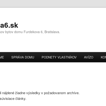
a6.sk
íkov bytov domu Furdekova 6, Bratislava.
OME
SPRÁVA DOMU
PODNETY VLASTNÍKOV
AVÍZO
KO
li nájdené žiadne výsledky v požadovanom archíve.
súvisiace články.