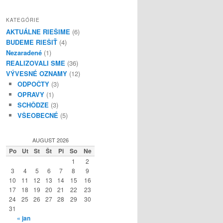
KATEGÓRIE
AKTUÁLNE RIEŠIME
(6)
BUDEME RIEŠIŤ
(4)
Nezaradené
(1)
REALIZOVALI SME
(36)
VÝVESNÉ OZNAMY
(12)
ODPOČTY
(3)
OPRAVY
(1)
SCHÔDZE
(3)
VŠEOBECNÉ
(5)
AUGUST 2026
Po
Ut
St
Št
Pi
So
Ne
1
2
3
4
5
6
7
8
9
10
11
12
13
14
15
16
17
18
19
20
21
22
23
24
25
26
27
28
29
30
31
« jan