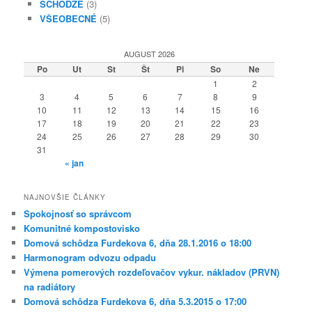
SCHÔDZE
(3)
VŠEOBECNÉ
(5)
AUGUST 2026
Po
Ut
St
Št
Pi
So
Ne
1
2
3
4
5
6
7
8
9
10
11
12
13
14
15
16
17
18
19
20
21
22
23
24
25
26
27
28
29
30
31
« jan
NAJNOVŠIE ČLÁNKY
Spokojnosť so správcom
Komunitné kompostovisko
Domová schôdza Furdekova 6, dňa 28.1.2016 o 18:00
Harmonogram odvozu odpadu
Výmena pomerových rozdeľovačov vykur. nákladov (PRVN)
na radiátory
Domová schôdza Furdekova 6, dňa 5.3.2015 o 17:00