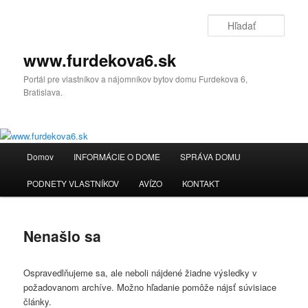
Preskočiť
Preskočiť
na
na
Hľada
primárny
sekundárny
obsah
obsah
www.furdekova6.sk
Portál pre vlastníkov a nájomníkov bytov domu Furdekova 6,
Bratislava.
Hlavné
Domov
INFORMÁCIE O DOME
SPRÁVA DOMU
menu
PODNETY VLASTNÍKOV
AVÍZO
KONTAKT
Nenašlo sa
Ospravedlňujeme sa, ale neboli nájdené žiadne výsledky v
požadovanom archíve. Možno hľadanie pomôže nájsť súvisiace
články.